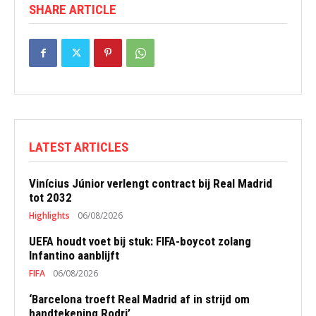
SHARE ARTICLE
LATEST ARTICLES
Vinícius Júnior verlengt contract bij Real Madrid
tot 2032
Highlights
06/08/2026
UEFA houdt voet bij stuk: FIFA-boycot zolang
Infantino aanblijft
FIFA
06/08/2026
‘Barcelona troeft Real Madrid af in strijd om
handtekening Rodri’