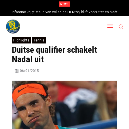
NEWS
Infantino krijgt steun van volledige FIFA-top, blijft voorzitter en biedt
excuses aan
Highlights
Tennis
Duitse qualifier schakelt
Nadal uit
06/01/2015