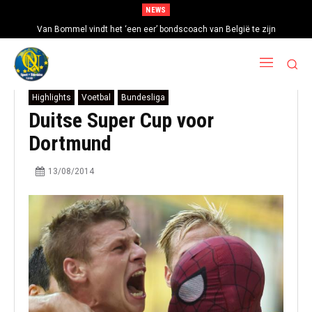
NEWS
Van Bommel vindt het ‘een eer’ bondscoach van België te zijn
Highlights
Voetbal
Bundesliga
Duitse Super Cup voor
Dortmund
13/08/2014