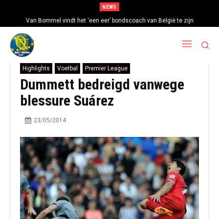
NEWS
Van Bommel vindt het ‘een eer’ bondscoach van België te zijn
Highlights
Voetbal
Premier League
Dummett bedreigd vanwege
blessure Suárez
23/05/2014