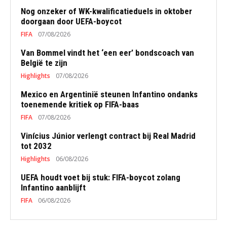
Nog onzeker of WK-kwalificatieduels in oktober
doorgaan door UEFA-boycot
FIFA
07/08/2026
Van Bommel vindt het ‘een eer’ bondscoach van
België te zijn
Highlights
07/08/2026
Mexico en Argentinië steunen Infantino ondanks
toenemende kritiek op FIFA-baas
FIFA
07/08/2026
Vinícius Júnior verlengt contract bij Real Madrid
tot 2032
Highlights
06/08/2026
UEFA houdt voet bij stuk: FIFA-boycot zolang
Infantino aanblijft
FIFA
06/08/2026