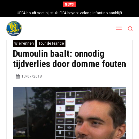
NEWS
UEFA houdt voet bij stuk: FIFA-boycot zolang Infantino aanblijft
Wielrennen
Tour de France
Dumoulin baalt: onnodig
tijdverlies door domme fouten
13/07/2018