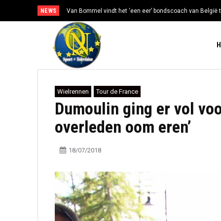
NEWS
Van Bommel vindt het ‘een eer’ bondscoach van België t
Wielrennen
Tour de France
Dumoulin ging er vol voo
overleden oom eren’
18/07/2018