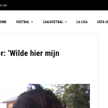
e zijn
HOME
VOETBAL
ZAALVOETBAL
LA LIGA
UEFA 
r: ‘Wilde hier mijn