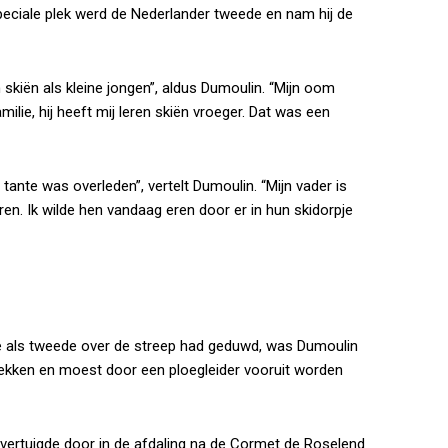
peciale plek werd de Nederlander tweede en nam hij de
n skiën als kleine jongen”, aldus Dumoulin. “Mijn oom
milie, hij heeft mij leren skiën vroeger. Dat was een
 tante was overleden”, vertelt Dumoulin. “Mijn vader is
oren. Ik wilde hen vandaag eren door er in hun skidorpje
me als tweede over de streep had geduwd, was Dumoulin
e hekken en moest door een ploegleider vooruit worden
 overtuigde door in de afdaling na de Cormet de Roselend