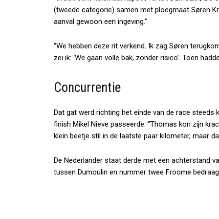
(tweede categorie) samen met ploegmaat Søren Kra
aanval gewoon een ingeving.”
“We hebben deze rit verkend. Ik zag Søren terugkome
zei ik: ‘We gaan volle bak, zonder risico’. Toen hadd
Concurrentie
Dat gat werd richting het einde van de race steeds
finish Mikel Nieve passeerde. “Thomas kon zijn kracht
klein beetje stil in de laatste paar kilometer, maar d
De Nederlander staat derde met een achterstand va
tussen Dumoulin en nummer twee Froome bedraagt