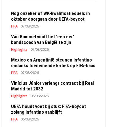
Nog onzeker of WK-kwalificatieduels in
oktober doorgaan door UEFA-boycot
FIFA
07/08/2026
Van Bommel vindt het ‘een eer’
bondscoach van België te zijn
Highlights
07/08/2026
Mexico en Argentinië steunen Infantino
ondanks toenemende kritiek op FIFA-baas
FIFA
07/08/2026
Vinícius Júnior verlengt contract bij Real
Madrid tot 2032
Highlights
06/08/2026
UEFA houdt voet bij stuk: FIFA-boycot
zolang Infantino aanblijft
FIFA
06/08/2026