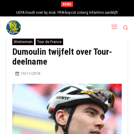
NEWS
UEFA houdt voet bij stuk: FIFA-boycot zolang Infantino aanblijft
Wielrennen
Tour de France
Dumoulin twijfelt over Tour-
deelname
19/11/2018