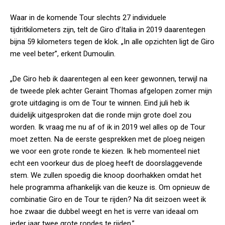
Waar in de komende Tour slechts 27 individuele
tijdritkilometers zijn, telt de Giro d’Italia in 2019 daarentegen
bijna 59 kilometers tegen de klok. „In alle opzichten ligt de Giro
me veel beter”, erkent Dumoulin.
„De Giro heb ik daarentegen al een keer gewonnen, terwijl na
de tweede plek achter Geraint Thomas afgelopen zomer mijn
grote uitdaging is om de Tour te winnen. Eind juli heb ik
duidelijk uitgesproken dat die ronde mijn grote doel zou
worden. Ik vraag me nu af of ik in 2019 wel alles op de Tour
moet zetten. Na de eerste gesprekken met de ploeg neigen
we voor een grote ronde te kiezen. Ik heb momenteel niet
echt een voorkeur dus de ploeg heeft de doorslaggevende
stem. We zullen spoedig die knoop doorhakken omdat het
hele programma afhankelijk van die keuze is. Om opnieuw de
combinatie Giro en de Tour te rijden? Na dit seizoen weet ik
hoe zwaar die dubbel weegt en het is verre van ideaal om
ieder jaar twee grote rondes te rijden.”