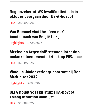
Nog onzeker of WK-kwalificatieduels in
oktober doorgaan door UEFA-boycot
FIFA
07/08/2026
Van Bommel vindt het ‘een eer’
bondscoach van België te zijn
Highlights
07/08/2026
Mexico en Argentinië steunen Infantino
ondanks toenemende kritiek op FIFA-baas
FIFA
07/08/2026
Vinícius Júnior verlengt contract bij Real
Madrid tot 2032
Highlights
06/08/2026
UEFA houdt voet bij stuk: FIFA-boycot
zolang Infantino aanblijft
FIFA
06/08/2026