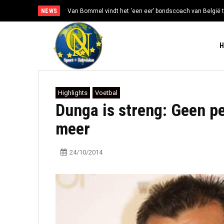
NEWS
Van Bommel vindt het ‘een eer’ bondscoach van België t
Highlights
Voetbal
Dunga is streng: Geen pe
meer
24/10/2014