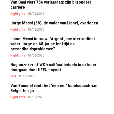
Van Gaal viert 75e verjaardag: zijn bijzondere
carrière
Highlights
08/08/2026
Jorge Messi (68), de vader van Lionel, overleden
Highlights
08/08/2026
Lionel Messi in rouw: “Argentijnse ster verliest
vader Jorge op 68-jarige leeftijd na
gezondheidsproblemen”
Highlights
08/08/2026
Nog onzeker of WK-kwalificatieduels in oktober
doorgaan door UEFA-boycot
FIFA
07/08/2026
Van Bommel vindt het ‘een eer’ bondscoach van
België te zijn
Highlights
07/08/2026