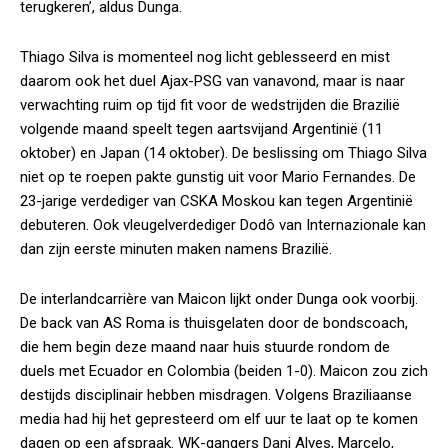
terugkeren’, aldus Dunga.
Thiago Silva is momenteel nog licht geblesseerd en mist
daarom ook het duel Ajax-PSG van vanavond, maar is naar
verwachting ruim op tijd fit voor de wedstrijden die Brazilië
volgende maand speelt tegen aartsvijand Argentinië (11
oktober) en Japan (14 oktober). De beslissing om Thiago Silva
niet op te roepen pakte gunstig uit voor Mario Fernandes. De
23-jarige verdediger van CSKA Moskou kan tegen Argentinië
debuteren. Ook vleugelverdediger Dodô van Internazionale kan
dan zijn eerste minuten maken namens Brazilië.
De interlandcarrière van Maicon lijkt onder Dunga ook voorbij.
De back van AS Roma is thuisgelaten door de bondscoach,
die hem begin deze maand naar huis stuurde rondom de
duels met Ecuador en Colombia (beiden 1-0). Maicon zou zich
destijds disciplinair hebben misdragen. Volgens Braziliaanse
media had hij het gepresteerd om elf uur te laat op te komen
dagen op een afspraak. WK-gangers Dani Alves, Marcelo,