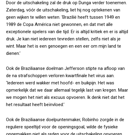
Door de uitschakeling zal de druk op Dunga verder toenemen.
Zaterdag, vóór de uitschakeling, liet hij nog optekenen van
geen wijken te willen weten. ‘Brazilië heeft tussen 1949 en
1989 de Copa América niet gewonnen, en dat met alle
exceptionele spelers van die tijd. Er is altijd kritiek en er is altijd
druk. Je kan niet iedereen tevreden stellen, zelfs niet als je
wint. Maar het is een genoegen en een eer om mijn land te
dienen.’
Ook de Braziliaanse doelman Jefferson stipte na afloop van
de na strafschoppen verloren kwartfinale het virus aan.
‘Iedereen werd wakker met hoofd- en buikpijn. Het was
opmerkelijk dat we daar allemaal tegelijk last van kregen. Maar
we mogen het niet als excuus opvoeren. Ik denk niet dat het
het resultaat heeft beïnvloed.’
Ook de Braziliaanse doelpuntenmaker, Robinho zorgde in de
reguliere speeltijd voor de openingsgoal, wilde de fysieke
ongemakken niet als reden voor de uitschakeling opvoeren.