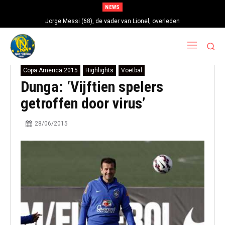
NEWS
Jorge Messi (68), de vader van Lionel, overleden
Copa America 2015
Highlights
Voetbal
Dunga: ‘Vijftien spelers
getroffen door virus’
28/06/2015