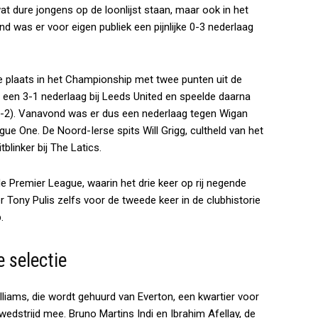
wat dure jongens op de loonlijst staan, maar ook in het
 was er voor eigen publiek een pijnlijke 0-3 nederlaag
e plaats in het Championship met twee punten uit de
t een 3-1 nederlaag bij Leeds United en speelde daarna
(2-2). Vanavond was er dus een nederlaag tegen Wigan
gue One. De Noord-Ierse spits Will Grigg, cultheld van het
blinker bij The Latics.
e Premier League, waarin het drie keer op rij negende
Tony Pulis zelfs voor de tweede keer in de clubhistorie
.
e selectie
lliams, die wordt gehuurd van Everton, een kwartier voor
e wedstrijd mee. Bruno Martins Indi en Ibrahim Afellay, de