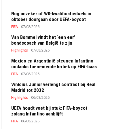
Nog onzeker of WK-kwalificatieduels in
oktober doorgaan door UEFA-boycot
FIFA
07/08/2026
Van Bommel vindt het ‘een eer’
bondscoach van België te zijn
Highlights
07/08/2026
Mexico en Argentinië steunen Infantino
ondanks toenemende kritiek op FIFA-baas
FIFA
07/08/2026
Vinícius Júnior verlengt contract bij Real
Madrid tot 2032
Highlights
06/08/2026
UEFA houdt voet bij stuk: FIFA-boycot
zolang Infantino aanblijft
FIFA
06/08/2026