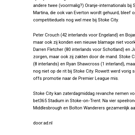
andere twee (voormalig?) Oranje-internationals bij St
Martina, die ook van Everton wordt gehuurd, bleef o
competitieduels nog wel mee bij Stoke City.
Peter Crouch (42 interlands voor Engeland) en Bojan K
maar ook zij konden een nieuwe blamage niet voo
Darren Fletcher (80 interlands voor Schotland) en Jo
zorgen, maar ook zij zakten door de mand. Stoke Ci
(8 interlands) en Ryan Shawcross (1 interland), ma
nog niet op de rit bij Stoke City. Rowett werd vorig
offs promotie naar de Premier League mis.
Stoke City kan zaterdagmiddag revanche nemen voor
bet365 Stadium in Stoke-on-Trent. Na vier speelro
Middlesbrough en Bolton Wanderers gezamenlijk aan
door:ad.nl