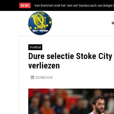
NEWS
Van Bommel vindt het ‘een eer’ bondscoach van België t
Voetbal
Dure selectie Stoke City
verliezen
23/08/2018