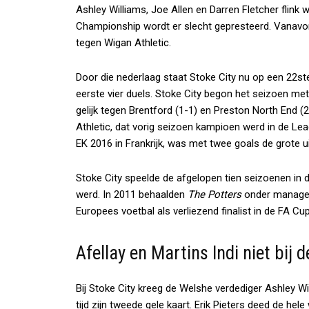
Ashley Williams, Joe Allen en Darren Fletcher flink 
Championship wordt er slecht gepresteerd. Vanavond
tegen Wigan Athletic.
Door die nederlaag staat Stoke City nu op een 22st
eerste vier duels. Stoke City begon het seizoen me
gelijk tegen Brentford (1-1) en Preston North End 
Athletic, dat vorig seizoen kampioen werd in de Lea
EK 2016 in Frankrijk, was met twee goals de grote uit
Stoke City speelde de afgelopen tien seizoenen in d
werd. In 2011 behaalden
The Potters
onder manager 
Europees voetbal als verliezend finalist in de FA Cup
Afellay en Martins Indi niet bij d
Bij Stoke City kreeg de Welshe verdediger Ashley Wi
tijd zijn tweede gele kaart. Erik Pieters deed de hel