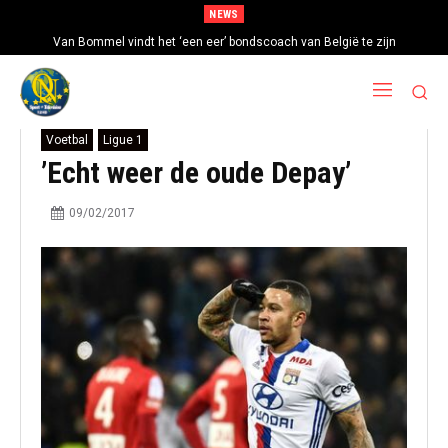
NEWS
Van Bommel vindt het ‘een eer’ bondscoach van België te zijn
Voetbal
Ligue 1
’Echt weer de oude Depay’
09/02/2017