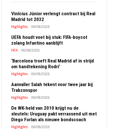
Vinícius Júnior verlengt contract bij Real
Madrid tot 2032
Highlights
06/08/2026
UEFA houdt voet bij stuk: FIFA-boycot
zolang Infantino aanblijft
FIFA
06/08/2026
‘Barcelona troeft Real Madrid af in strijd
om handtekening Rodri’
Highlights
06/08/2026
Aanvaller Salah tekent voor twee jaar bij
Trabzonspor
Highlights
06/08/2026
De WK-held van 2010 krijgt nu de
sleutels: Uruguay pakt verrassend uit met
Diego Forlan als nieuwe bondscoach
Highlights
06/08/2026