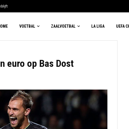
blijft
HOME
VOETBAL
ZAALVOETBAL
LA LIGA
UEFA 
en euro op Bas Dost