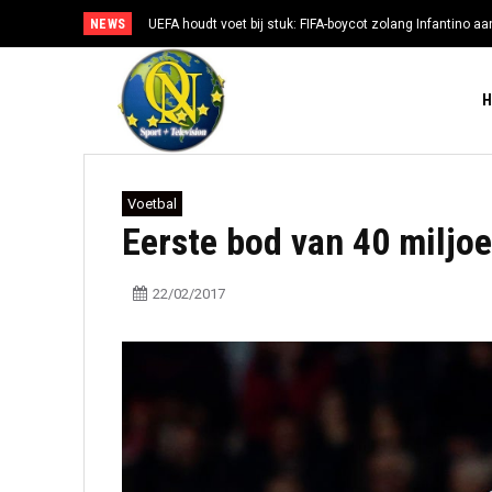
NEWS
UEFA houdt voet bij stuk: FIFA-boycot zolang Infantino aan
Voetbal
Eerste bod van 40 miljo
22/02/2017