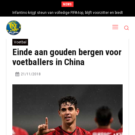
NEWS
Infantino krijgt steun van volledige FIFA-top, blijft voorzitter en biedt
excuses aan
Voetbal
Einde aan gouden bergen voor
voetballers in China
21/11/2018