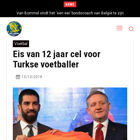
NEWS
Van Bommel vindt het ‘een eer’ bondscoach van België te zijn
Voetbal
Eis van 12 jaar cel voor
Turkse voetballer
15/10/2018