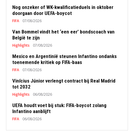
Nog onzeker of WK-kwalificatieduels in oktober
doorgaan door UEFA-boycot
FIFA
07/08/2026
Van Bommel vindt het ‘een eer’ bondscoach van
België te zijn
Highlights
07/08/2026
Mexico en Argentinië steunen Infantino ondanks
toenemende kritiek op FIFA-baas
FIFA
07/08/2026
Vinícius Júnior verlengt contract bij Real Madrid
tot 2032
Highlights
06/08/2026
UEFA houdt voet bij stuk: FIFA-boycot zolang
Infantino aanblijft
FIFA
06/08/2026