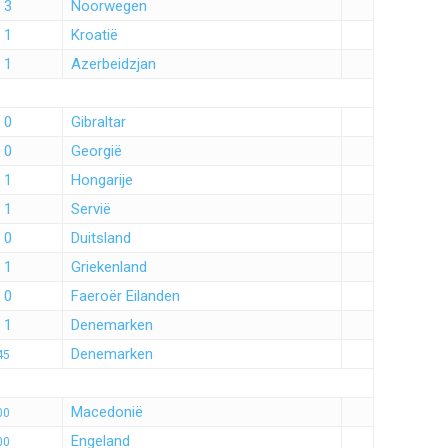
 3
Noorwegen
 1
Kroatië
 1
Azerbeidzjan
 0
Gibraltar
 0
Georgië
 1
Hongarije
 1
Servië
 0
Duitsland
 1
Griekenland
 0
Faeroër Eilanden
 1
Denemarken
Denemarken
45
Macedonië
00
Engeland
00