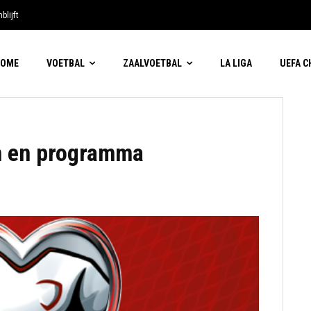
blijft
HOME
VOETBAL
ZAALVOETBAL
LA LIGA
UEFA 
en en programma