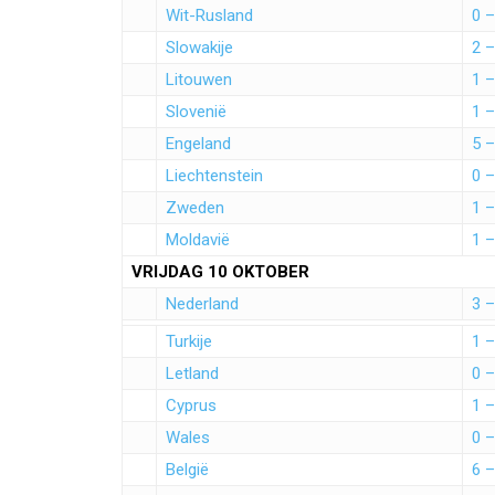
Wit-Rusland
0 –
Slowakije
2 –
Litouwen
1 –
Slovenië
1 –
Engeland
5 –
Liechtenstein
0 –
Zweden
1 –
Moldavië
1 –
VRIJDAG 10 OKTOBER
Nederland
3 –
Turkije
1 –
Letland
0 –
Cyprus
1 –
Wales
0 –
België
6 –