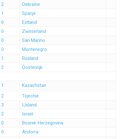
 2
Oekraïne
 1
Spanje
 0
Estland
 0
Zwitserland
 0
San Marino
 0
Montenegro
 1
Rusland
 2
Oostenrijk
 1
Kazachstan
 2
Tsjechië
 3
IJsland
 2
Israël
 0
Bosnië-Herzegovina
 0
Andorra