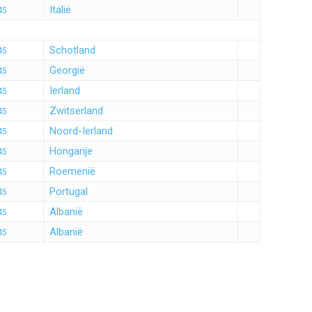
Italië
45
Schotland
45
Georgië
45
Ierland
45
Zwitserland
45
Noord-Ierland
45
Hongarije
45
Roemenië
45
Portugal
45
Albanië
45
Albanië
45