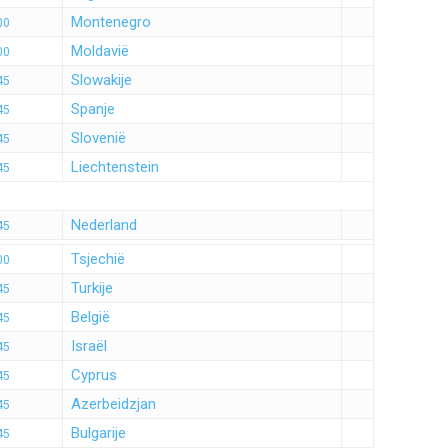
Montenegro
00
Moldavië
00
Slowakije
45
Spanje
45
Slovenië
45
Liechtenstein
45
Nederland
45
Tsjechië
00
Turkije
45
België
45
Israël
45
Cyprus
45
Azerbeidzjan
45
Bulgarije
45