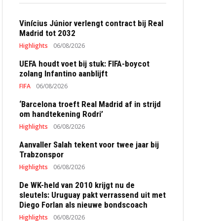
Vinícius Júnior verlengt contract bij Real
Madrid tot 2032
Highlights
06/08/2026
UEFA houdt voet bij stuk: FIFA-boycot
zolang Infantino aanblijft
FIFA
06/08/2026
‘Barcelona troeft Real Madrid af in strijd
om handtekening Rodri’
Highlights
06/08/2026
Aanvaller Salah tekent voor twee jaar bij
Trabzonspor
Highlights
06/08/2026
De WK-held van 2010 krijgt nu de
sleutels: Uruguay pakt verrassend uit met
Diego Forlan als nieuwe bondscoach
Highlights
06/08/2026