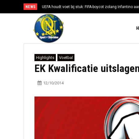
NEWS
UEFA houdt voet bij stuk: FIFA-boycot zolang Infantino aan
Highlights
Voetbal
EK Kwalificatie uitslag
12/10/2014