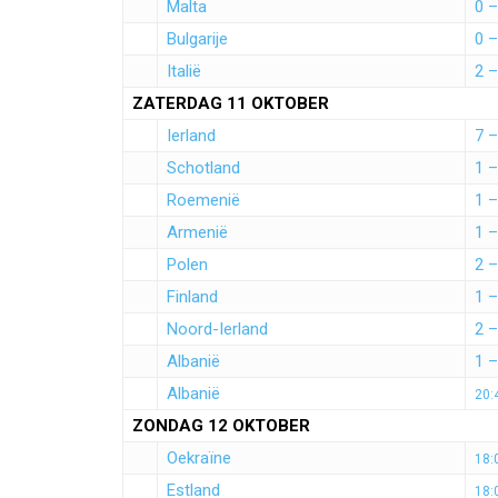
Malta
0 –
Bulgarije
0 –
Italië
2 –
ZATERDAG 11 OKTOBER
Ierland
7 –
Schotland
1 –
Roemenië
1 –
Armenië
1 –
Polen
2 –
Finland
1 –
Noord-Ierland
2 –
Albanië
1 –
Albanië
20:
ZONDAG 12 OKTOBER
Oekraïne
18:
Estland
18: