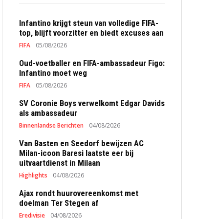
Infantino krijgt steun van volledige FIFA-
top, blijft voorzitter en biedt excuses aan
FIFA
05/08/2026
Oud-voetballer en FIFA-ambassadeur Figo:
Infantino moet weg
FIFA
05/08/2026
SV Coronie Boys verwelkomt Edgar Davids
als ambassadeur
Binnenlandse Berichten
04/08/2026
Van Basten en Seedorf bewijzen AC
Milan-icoon Baresi laatste eer bij
uitvaartdienst in Milaan
Highlights
04/08/2026
Ajax rondt huurovereenkomst met
doelman Ter Stegen af
Eredivisie
04/08/2026