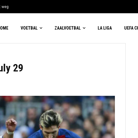
t weg
HOME
VOETBAL
ZAALVOETBAL
LA LIGA
UEFA 
uly 29