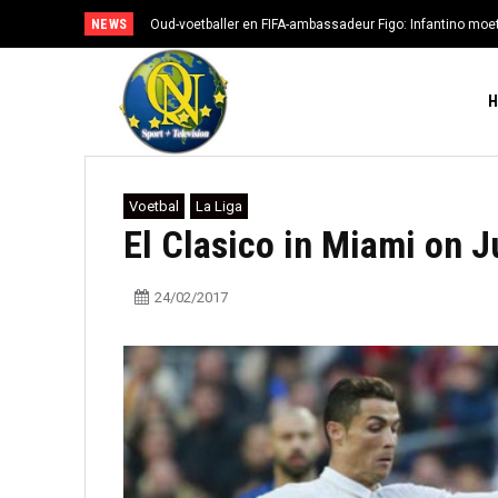
NEWS
Oud-voetballer en FIFA-ambassadeur Figo: Infantino moe
Voetbal
La Liga
El Clasico in Miami on J
24/02/2017