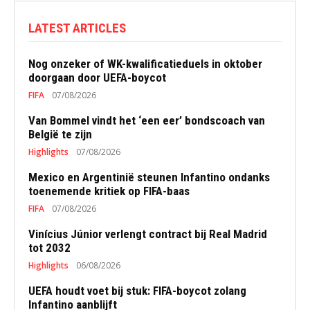
LATEST ARTICLES
Nog onzeker of WK-kwalificatieduels in oktober
doorgaan door UEFA-boycot
FIFA
07/08/2026
Van Bommel vindt het ‘een eer’ bondscoach van
België te zijn
Highlights
07/08/2026
Mexico en Argentinië steunen Infantino ondanks
toenemende kritiek op FIFA-baas
FIFA
07/08/2026
Vinícius Júnior verlengt contract bij Real Madrid
tot 2032
Highlights
06/08/2026
UEFA houdt voet bij stuk: FIFA-boycot zolang
Infantino aanblijft