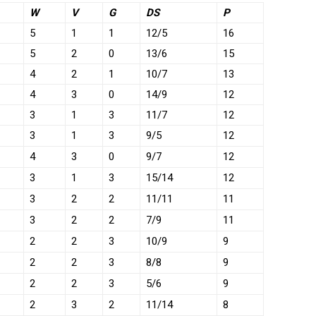
W
V
G
DS
P
5
1
1
12/5
16
5
2
0
13/6
15
4
2
1
10/7
13
4
3
0
14/9
12
3
1
3
11/7
12
3
1
3
9/5
12
4
3
0
9/7
12
3
1
3
15/14
12
3
2
2
11/11
11
3
2
2
7/9
11
2
2
3
10/9
9
2
2
3
8/8
9
2
2
3
5/6
9
2
3
2
11/14
8