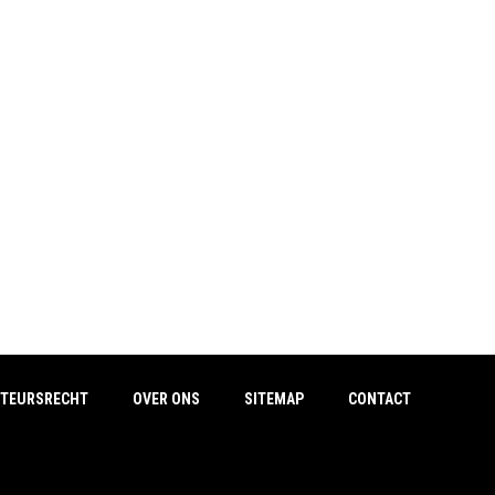
TEURSRECHT
OVER ONS
SITEMAP
CONTACT