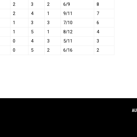
2
3
2
6/9
8
2
4
1
9/11
7
1
3
3
7/10
6
1
5
1
8/12
4
0
4
3
5/11
3
0
5
2
6/16
2
AU