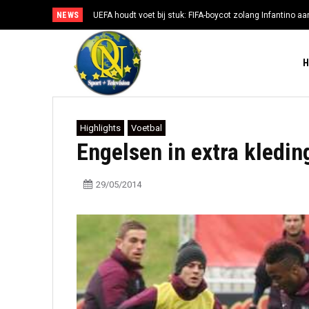
NEWS
UEFA houdt voet bij stuk: FIFA-boycot zolang Infantino aan
Highlights
Voetbal
Engelsen in extra kledin
29/05/2014