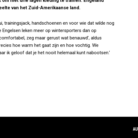
 om met drie lagen kleding te trainen. Engeland
deelte van het Zuid-Amerikaanse land.
rui, trainingsjack, handschoenen en voor wie dat wilde nog
e Engelsen leken meer op wintersporters dan op
ht comfortabel, zeg maar gerust wat benauwd’, aldus
ecies hoe warm het gaat zijn en hoe vochtig. We
r ik geloof dat je het nooit helemaal kunt nabootsen.’
AU