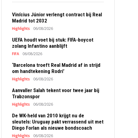
Vinícius Júnior verlengt contract bij Real
Madrid tot 2032
Highlights
06/08/2026
UEFA houdt voet bij stuk: FIFA-boycot
zolang Infantino aanblijft
FIFA
06/08/2026
‘Barcelona troeft Real Madrid af in strijd
om handtekening Rodri’
Highlights
06/08/2026
Aanvaller Salah tekent voor twee jaar bij
Trabzonspor
Highlights
06/08/2026
De WK-held van 2010 krijgt nu de
sleutels: Uruguay pakt verrassend uit met
Diego Forlan als nieuwe bondscoach
Highlights
06/08/2026