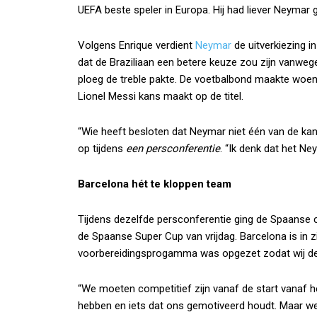
UEFA beste speler in Europa. Hij had liever Neymar 
Volgens Enrique verdient
Neymar
de uitverkiezing i
dat de Braziliaan een betere keuze zou zijn vanwege 
ploeg de treble pakte. De voetbalbond maakte wo
Lionel Messi kans maakt op de titel.
“Wie heeft besloten dat Neymar niet één van de kand
op tijdens
een persconferentie
. “Ik denk dat het Ne
Barcelona hét te kloppen team
Tijdens dezelfde persconferentie ging de Spaanse c
de Spaanse Super Cup van vrijdag. Barcelona is in z
voorbereidingsprogamma was opgezet zodat wij de 
“We moeten competitief zijn vanaf de start vanaf he
hebben en iets dat ons gemotiveerd houdt. Maar we 