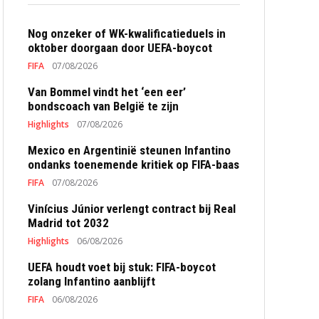
Nog onzeker of WK-kwalificatieduels in
oktober doorgaan door UEFA-boycot
FIFA
07/08/2026
Van Bommel vindt het ‘een eer’
bondscoach van België te zijn
Highlights
07/08/2026
Mexico en Argentinië steunen Infantino
ondanks toenemende kritiek op FIFA-baas
FIFA
07/08/2026
Vinícius Júnior verlengt contract bij Real
Madrid tot 2032
Highlights
06/08/2026
UEFA houdt voet bij stuk: FIFA-boycot
zolang Infantino aanblijft
FIFA
06/08/2026