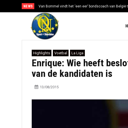
NEWS
Van Bommel vindt het ‘een eer’ bondscoach van België t
Highlights
Voetbal
La Liga
Enrique: Wie heeft besl
van de kandidaten is
13/08/2015