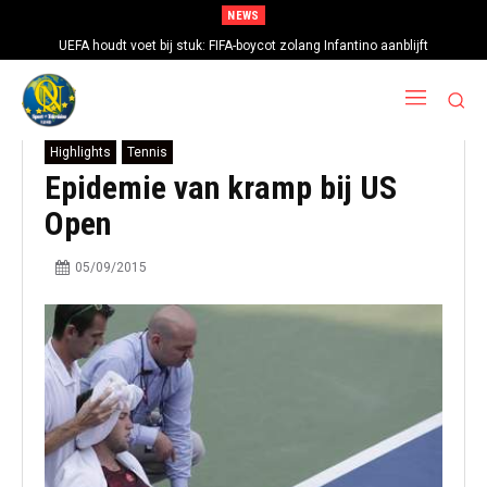
NEWS
UEFA houdt voet bij stuk: FIFA-boycot zolang Infantino aanblijft
Highlights
Tennis
Epidemie van kramp bij US
Open
05/09/2015