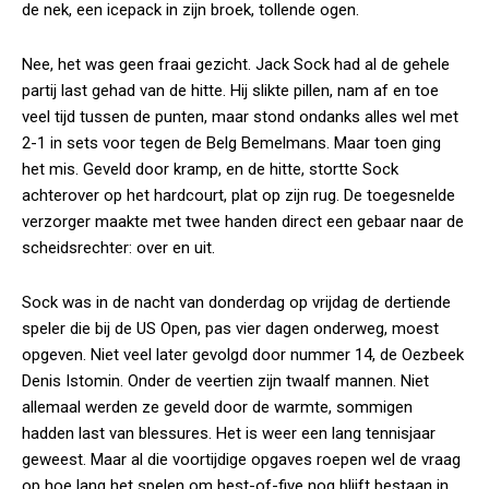
de nek, een icepack in zijn broek, tollende ogen.
Nee, het was geen fraai gezicht. Jack Sock had al de gehele
partij last gehad van de hitte. Hij slikte pillen, nam af en toe
veel tijd tussen de punten, maar stond ondanks alles wel met
2-1 in sets voor tegen de Belg Bemelmans. Maar toen ging
het mis. Geveld door kramp, en de hitte, stortte Sock
achterover op het hardcourt, plat op zijn rug. De toegesnelde
verzorger maakte met twee handen direct een gebaar naar de
scheidsrechter: over en uit.
Sock was in de nacht van donderdag op vrijdag de dertiende
speler die bij de US Open, pas vier dagen onderweg, moest
opgeven. Niet veel later gevolgd door nummer 14, de Oezbeek
Denis Istomin. Onder de veertien zijn twaalf mannen. Niet
allemaal werden ze geveld door de warmte, sommigen
hadden last van blessures. Het is weer een lang tennisjaar
geweest. Maar al die voortijdige opgaves roepen wel de vraag
op hoe lang het spelen om best-of-five nog blijft bestaan in