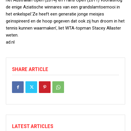
het Australian Open (2014) en Frans Open (2011) vooralsnog
de enige Aziatische winnares van een grandslamtoernooi in
het enkelspel.’Ze heeft een generatie jonge meisjes
geïnspireerd en de hoop gegeven dat ook zij hun droom in het
tennis kunnen waarmaken’, liet WTA-topman Stacey Allaster
weten.
ad.nl
SHARE ARTICLE
LATEST ARTICLES