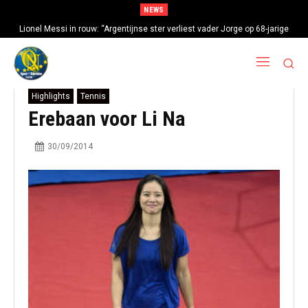
NEWS
Lionel Messi in rouw: “Argentijnse ster verliest vader Jorge op 68-jarige
leeftijd na gezondheidsproblemen”
Highlights
Tennis
Erebaan voor Li Na
30/09/2014