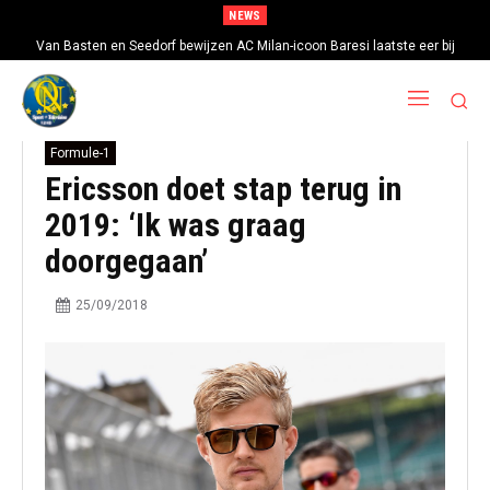
NEWS
Van Basten en Seedorf bewijzen AC Milan-icoon Baresi laatste eer bij
uitvaartdienst in Milaan
Formule-1
Ericsson doet stap terug in
2019: ‘Ik was graag
doorgegaan’
25/09/2018