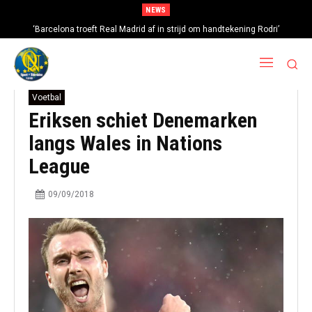
NEWS
‘Barcelona troeft Real Madrid af in strijd om handtekening Rodri’
Voetbal
Eriksen schiet Denemarken
langs Wales in Nations
League
09/09/2018