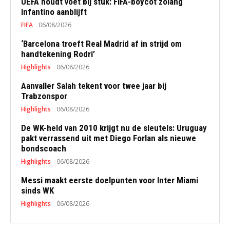
UEFA houdt voet bij stuk: FIFA-boycot zolang
Infantino aanblijft
FIFA
06/08/2026
‘Barcelona troeft Real Madrid af in strijd om
handtekening Rodri’
Highlights
06/08/2026
Aanvaller Salah tekent voor twee jaar bij
Trabzonspor
Highlights
06/08/2026
De WK-held van 2010 krijgt nu de sleutels: Uruguay
pakt verrassend uit met Diego Forlan als nieuwe
bondscoach
Highlights
06/08/2026
Messi maakt eerste doelpunten voor Inter Miami
sinds WK
Highlights
06/08/2026