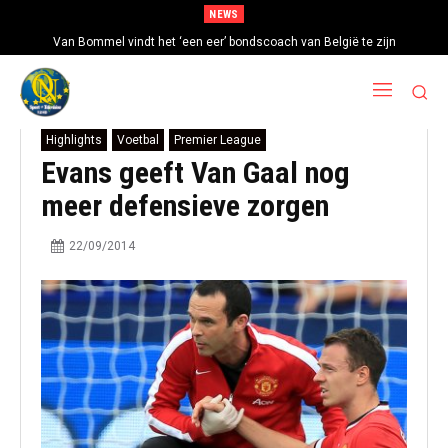
NEWS
Van Bommel vindt het ‘een eer’ bondscoach van België te zijn
Highlights
Voetbal
Premier League
Evans geeft Van Gaal nog
meer defensieve zorgen
22/09/2014