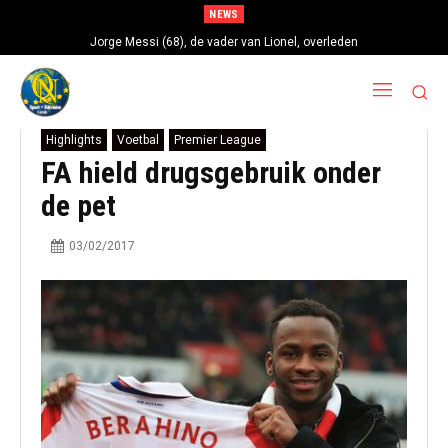
NEWS
Jorge Messi (68), de vader van Lionel, overleden
Highlights
Voetbal
Premier League
FA hield drugsgebruik onder
de pet
03/02/2017