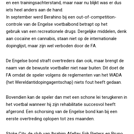
en een trainingsachterstand, maar naar nu blijkt was er dus
iets heel anders aan de hand.
In september werd Berahino bij een out-of-competition-
controle van de Engelse voetbalbond betrapt op het
gebruik van een recreationele drugs. Dergelijke middelen, denk
aan cocaïne en cannabis, staan niet op de internationale
dopinglijst, maar zijn wel verboden door de FA.
De Engelse bond straft overtreders dan ook, maar brengt de
naam van de bewuste voetballer niet naar buiten. Dit doet de
FA omdat de speler volgens de reglementen van het WADA
(het Wereldantidopingagentschap) niets fout heeft gedaan.
Bovendien kan de speler dan met een schone lei terugkeren in
het voetbal wanneer hij zijn rehabilitatie succesvol heeft
afgerond. Een schorsing van de Engelse bond kan bij een
eerste overtreding oplopen tot zes maanden.
Stoke City, de club van Ibrahim Afellay, Erik Pieters en Bruno