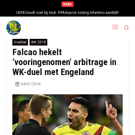
NEWS
UEFA houdt voet bij stuk: FIFA-boycot zolang Infantino aanblijft
Voetbal
WK 2018
Falcao hekelt
‘vooringenomen’ arbitrage in
WK-duel met Engeland
04/07/2018