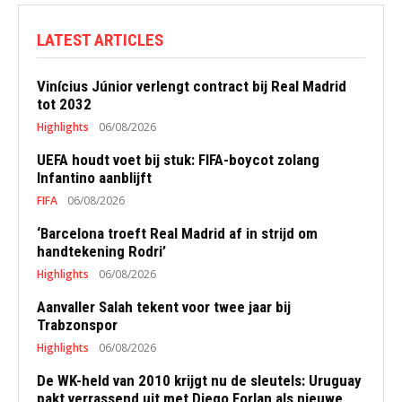
LATEST ARTICLES
Vinícius Júnior verlengt contract bij Real Madrid
tot 2032
Highlights
06/08/2026
UEFA houdt voet bij stuk: FIFA-boycot zolang
Infantino aanblijft
FIFA
06/08/2026
‘Barcelona troeft Real Madrid af in strijd om
handtekening Rodri’
Highlights
06/08/2026
Aanvaller Salah tekent voor twee jaar bij
Trabzonspor
Highlights
06/08/2026
De WK-held van 2010 krijgt nu de sleutels: Uruguay
pakt verrassend uit met Diego Forlan als nieuwe