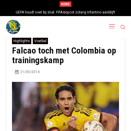
NEWS
UEFA houdt voet bij stuk: FIFA-boycot zolang Infantino aanblijft
Highlights
Voetbal
Falcao toch met Colombia op
trainingskamp
21/05/2014