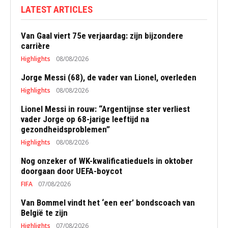
LATEST ARTICLES
Van Gaal viert 75e verjaardag: zijn bijzondere
carrière
Highlights
08/08/2026
Jorge Messi (68), de vader van Lionel, overleden
Highlights
08/08/2026
Lionel Messi in rouw: “Argentijnse ster verliest
vader Jorge op 68-jarige leeftijd na
gezondheidsproblemen”
Highlights
08/08/2026
Nog onzeker of WK-kwalificatieduels in oktober
doorgaan door UEFA-boycot
FIFA
07/08/2026
Van Bommel vindt het ‘een eer’ bondscoach van
België te zijn
Highlights
07/08/2026