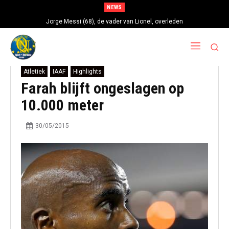
NEWS
Jorge Messi (68), de vader van Lionel, overleden
Atletiek
IAAF
Highlights
Farah blijft ongeslagen op
10.000 meter
30/05/2015