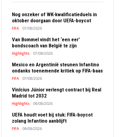
Nog onzeker of WK-kwalificatieduels in
oktober doorgaan door UEFA-boycot
FIFA
07/08/2026
Van Bommel vindt het ‘een eer’
bondscoach van België te zijn
Highlights
07/08/2026
Mexico en Argentinië steunen Infantino
ondanks toenemende kritiek op FIFA-baas
FIFA
07/08/2026
Vinícius Júnior verlengt contract bij Real
Madrid tot 2032
Highlights
06/08/2026
UEFA houdt voet bij stuk: FIFA-boycot
zolang Infantino aanblijft
FIFA
06/08/2026