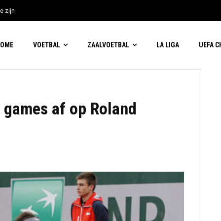
e zijn
HOME
VOETBAL
ZAALVOETBAL
LA LIGA
UEFA 
e games af op Roland