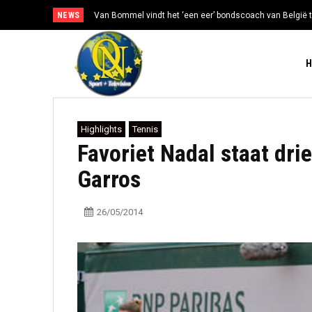
NEWS
Van Bommel vindt het ‘een eer’ bondscoach van België t
Highlights
Tennis
Favoriet Nadal staat dri
Garros
26/05/2014