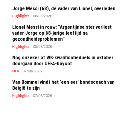
Jorge Messi (68), de vader van Lionel, overleden
Highlights
08/08/2026
Lionel Messi in rouw: “Argentijnse ster verliest
vader Jorge op 68-jarige leeftijd na
gezondheidsproblemen”
Highlights
08/08/2026
Nog onzeker of WK-kwalificatieduels in oktober
doorgaan door UEFA-boycot
FIFA
07/08/2026
Van Bommel vindt het ‘een eer’ bondscoach van
België te zijn
Highlights
07/08/2026