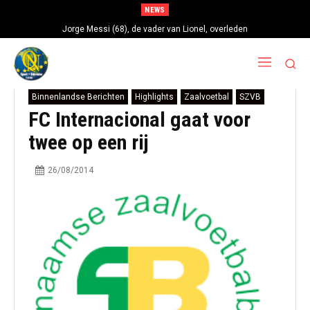
NEWS
Jorge Messi (68), de vader van Lionel, overleden
Binnenlandse Berichten
Highlights
Zaalvoetbal
SZVB
FC Internacional gaat voor
twee op een rij
26/08/2014