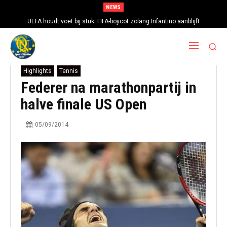
NEWS
UEFA houdt voet bij stuk: FIFA-boycot zolang Infantino aanblijft
Highlights
Tennis
Federer na marathonpartij in
halve finale US Open
05/09/2014