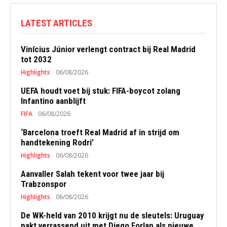
LATEST ARTICLES
Vinícius Júnior verlengt contract bij Real Madrid
tot 2032
Highlights
06/08/2026
UEFA houdt voet bij stuk: FIFA-boycot zolang
Infantino aanblijft
FIFA
06/08/2026
‘Barcelona troeft Real Madrid af in strijd om
handtekening Rodri’
Highlights
06/08/2026
Aanvaller Salah tekent voor twee jaar bij
Trabzonspor
Highlights
06/08/2026
De WK-held van 2010 krijgt nu de sleutels: Uruguay
pakt verrassend uit met Diego Forlan als nieuwe