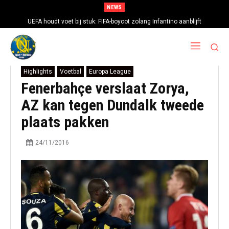
NEWS
UEFA houdt voet bij stuk: FIFA-boycot zolang Infantino aanblijft
Highlights
Voetbal
Europa League
Fenerbahçe verslaat Zorya,
AZ kan tegen Dundalk tweede
plaats pakken
24/11/2016