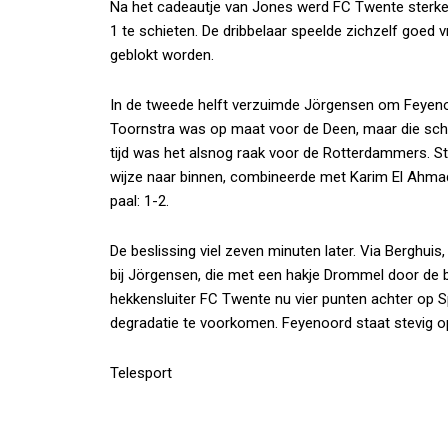
Na het cadeautje van Jones werd FC Twente sterker 
1 te schieten. De dribbelaar speelde zichzelf goed v
geblokt worden.
In de tweede helft verzuimde Jörgensen om Feyeno
Toornstra was op maat voor de Deen, maar die schoo
tijd was het alsnog raak voor de Rotterdammers. S
wijze naar binnen, combineerde met Karim El Ahmad
paal: 1-2.
De beslissing viel zeven minuten later. Via Berghui
bij Jörgensen, die met een hakje Drommel door de 
hekkensluiter FC Twente nu vier punten achter op S
degradatie te voorkomen. Feyenoord staat stevig op
Telesport