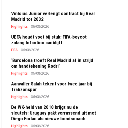
Vinícius Júnior verlengt contract bij Real
Madrid tot 2032
Highlights
06/08/2026
UEFA houdt voet bij stuk: FIFA-boycot
zolang Infantino aanblijft
FIFA
06/08/2026
‘Barcelona troeft Real Madrid af in strijd
om handtekening Rodri’
Highlights
06/08/2026
Aanvaller Salah tekent voor twee jaar bij
Trabzonspor
Highlights
06/08/2026
De WK-held van 2010 krijgt nu de
sleutels: Uruguay pakt verrassend uit met
Diego Forlan als nieuwe bondscoach
Highlights
06/08/2026