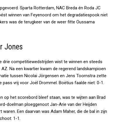
opgevoerd. Sparta Rotterdam, NAC Breda én Roda JC
ést winnen van Feyenoord om het degradatiespook niet
ukkers was de terugkeer van de weer fitte Oussama
r Jones
e drie competitiewedstrijden wist te winnen en steeds
egen AZ. Na een kwartier kwam de regerend landskampioen
natie tussen Nicolai Jörgensen en Jens Toornstra zette
pass vrij voor Joël Drommel. Boëtius faalde niet: 0-1.
n op het scorebord bleef staan, was te wijten aan Brad
ord-doelman ploeggenoot Jan-Arie van der Heijden
urt waren. Een daarvan was Adam Maher, die de bal in zijn
choot: 1-1.