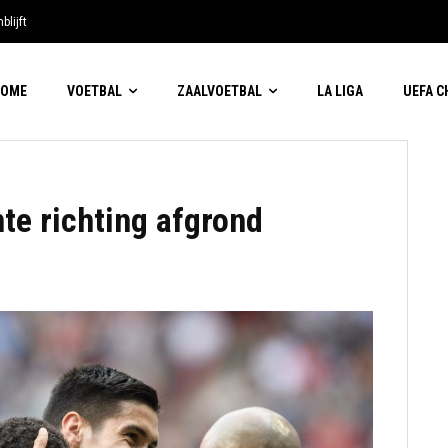
blijft
HOME
VOETBAL
ZAALVOETBAL
LA LIGA
UEFA 
e richting afgrond