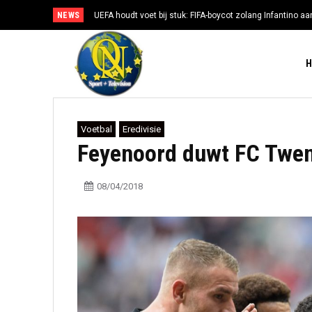
NEWS
UEFA houdt voet bij stuk: FIFA-boycot zolang Infantino aan
Voetbal
Eredivisie
Feyenoord duwt FC Twent
08/04/2018