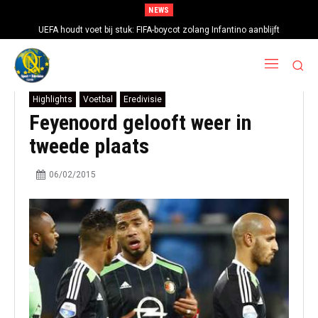
NEWS
UEFA houdt voet bij stuk: FIFA-boycot zolang Infantino aanblijft
Highlights
Voetbal
Eredivisie
Feyenoord gelooft weer in
tweede plaats
06/02/2015