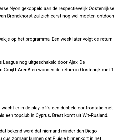
erse Nyon gekoppeld aan de respectievelijk Oostenrijkse
i van Bronckhorst zal zich eerst nog wel moeten ontdoen
kije op het programma. Een week later volgt de return
 League nog uitgeschakeld door Ajax. De
Cruijff ArenA en wonnen de return in Oostenrijk met 1-
 wacht er in de play-offs een dubbele confrontatie met
ls een topclub in Cyprus, Brest komt uit Wit-Rusland.
adat bekend werd dat niemand minder dan Diego
zou dus zomaar kunnen dat
Pluisje
binnenkort in het