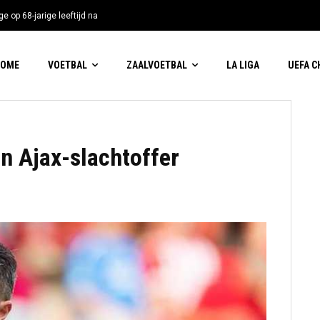
e op 68-jarige leeftijd na
HOME
VOETBAL
ZAALVOETBAL
LA LIGA
UEFA 
n Ajax-slachtoffer