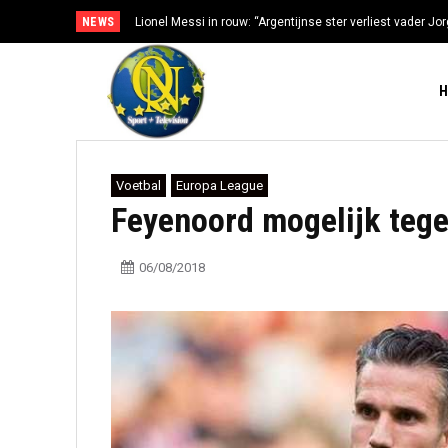
NEWS
Lionel Messi in rouw: “Argentijnse ster verliest vader Jorg
gezondheidsproblemen”
Voetbal
Europa League
Feyenoord mogelijk tege
06/08/2018