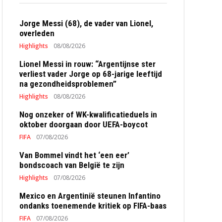
Jorge Messi (68), de vader van Lionel,
overleden
Highlights
08/08/2026
Lionel Messi in rouw: “Argentijnse ster
verliest vader Jorge op 68-jarige leeftijd
na gezondheidsproblemen”
Highlights
08/08/2026
Nog onzeker of WK-kwalificatieduels in
oktober doorgaan door UEFA-boycot
FIFA
07/08/2026
Van Bommel vindt het ‘een eer’
bondscoach van België te zijn
Highlights
07/08/2026
Mexico en Argentinië steunen Infantino
ondanks toenemende kritiek op FIFA-baas
FIFA
07/08/2026