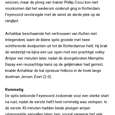
seizoen, maar de ploeg van trainer Phillip Cocu kon niet
voorkomen dat het wederom onderuit ging in Rotterdam.
Feyenoord verstevigde met de winst de derde plek op de
ranglijst.
Achahbar beschaamde het vertrouwen van Rutten niet.
Integendeel, want de kleine spits groeide met twee
schitterende doelpunten uit tot de Rotterdamse held. Hij brak
de wedstrijd na bijna een uur open met een prachtige volley.
Amper vier minuten later, nadat de doorgebroken Memphis
Depay een reusachtige kans op de gelijkmaker had gemist,
knalde Achahbar de bal opnieuw feilloos in de hoek langs
doelman Jeroen Zoet (2-0).
Rommelig
De spits beloonde Feyenoord zodoende voor een sterke start
na rust, nadat de eerste helft heel rommelig was verlopen. In
de eerste 45 minuten hadden beide ploegen amper
uitgespeelde aanvallen laten zien, vooral vanwege het vele