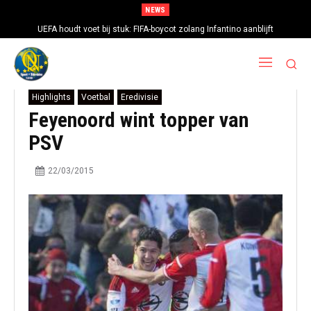
NEWS
UEFA houdt voet bij stuk: FIFA-boycot zolang Infantino aanblijft
Highlights
Voetbal
Eredivisie
Feyenoord wint topper van
PSV
22/03/2015