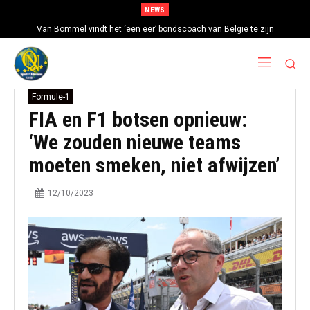
NEWS
Van Bommel vindt het ‘een eer’ bondscoach van België te zijn
Formule-1
FIA en F1 botsen opnieuw:
‘We zouden nieuwe teams
moeten smeken, niet afwijzen’
12/10/2023