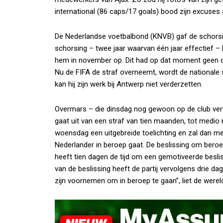
international (86 caps/17 goals) bood zijn excuses 
De Nederlandse voetbalbond (KNVB) gaf de schorsi
schorsing – twee jaar waarvan één jaar effectief – 
hem in november op. Dit had op dat moment geen d
Nu de FIFA de straf overneemt, wordt de nationale
kan hij zijn werk bij Antwerp niet verderzetten.
Overmars – die dinsdag nog gewoon op de club vert
gaat uit van een straf van tien maanden, tot med
woensdag een uitgebreide toelichting en zal dan me
Nederlander in beroep gaat. De beslissing om bero
heeft tien dagen de tijd om een gemotiveerde besli
van de beslissing heeft de partij vervolgens drie
zijn voornemen om in beroep te gaan”, liet de were