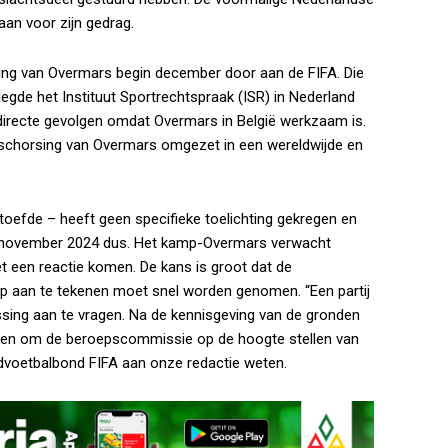
aan voor zijn gedrag.
ng van Overmars begin december door aan de FIFA. Die
legde het Instituut Sportrechtspraak (ISR) in Nederland
irecte gevolgen omdat Overmars in België werkzaam is.
 schorsing van Overmars omgezet in een wereldwijde en
oefde – heeft geen specifieke toelichting gekregen en
io november 2024 dus. Het kamp-Overmars verwacht
t een reactie komen. De kans is groot dat de
ep aan te tekenen moet snel worden genomen. “Een partij
ssing aan te vragen. Na de kennisgeving van de gronden
 dagen om de beroepscommissie op de hoogte stellen van
ldvoetbalbond FIFA aan onze redactie weten.