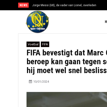
NEWS
Jorge Messi (68), de vader van Lionel, overleden
Voetbal
FIFA
FIFA bevestigt dat Marc
beroep kan gaan tegen s
hij moet wel snel beslis
10/01/2024