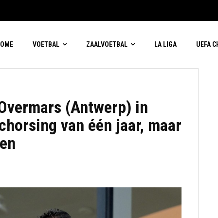
HOME
VOETBAL
ZAALVOETBAL
LA LIGA
UEFA 
 Overmars (Antwerp) in
chorsing van één jaar, maar
sen