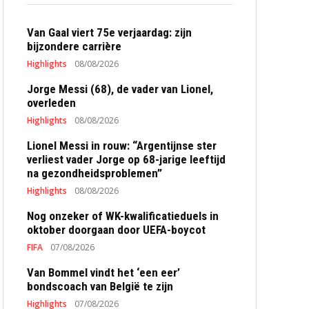
Van Gaal viert 75e verjaardag: zijn
bijzondere carrière
Highlights
08/08/2026
Jorge Messi (68), de vader van Lionel,
overleden
Highlights
08/08/2026
Lionel Messi in rouw: “Argentijnse ster
verliest vader Jorge op 68-jarige leeftijd
na gezondheidsproblemen”
Highlights
08/08/2026
Nog onzeker of WK-kwalificatieduels in
oktober doorgaan door UEFA-boycot
FIFA
07/08/2026
Van Bommel vindt het ‘een eer’
bondscoach van België te zijn
Highlights
07/08/2026