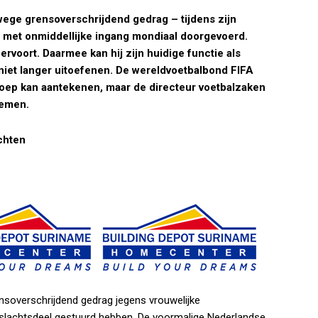
ege grensoverschrijdend gedrag – tijdens zijn
dt met onmiddellijke ingang mondiaal doorgevoerd.
rvoort. Daarmee kan hij zijn huidige functie als
 niet langer uitoefenen. De wereldvoetbalbond FIFA
oep kan aantekenen, maar de directeur voetbalzaken
nemen.
chten
soverschrijdend gedrag jegens vrouwelijke
geslachtsdeel gestuurd hebben. De voormalige Nederlandse