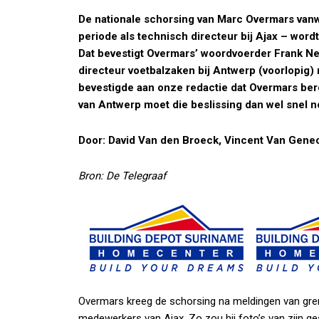
De nationale schorsing van Marc Overmars vanw
periode als technisch directeur bij Ajax – wor
Dat bevestigt Overmars’ woordvoerder Frank Nee
directeur voetbalzaken bij Antwerp (voorlopig)
bevestigde aan onze redactie dat Overmars ber
van Antwerp moet die beslissing dan wel snel 
Door: David Van den Broeck, Vincent Van Gene
Bron: De Telegraaf
Overmars kreeg de schorsing na meldingen van gren
medewerkers van Ajax. Zo zou hij foto’s van zijn 