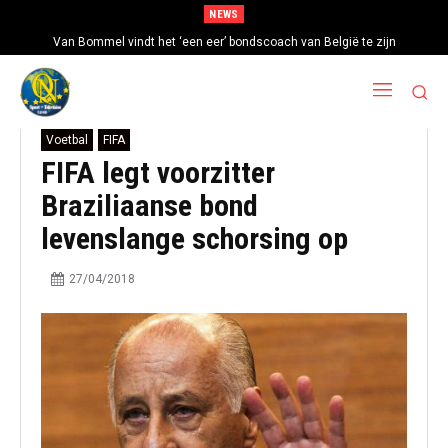
NEWS
Van Bommel vindt het ‘een eer’ bondscoach van België te zijn
Voetbal
FIFA
FIFA legt voorzitter
Braziliaanse bond
levenslange schorsing op
27/04/2018