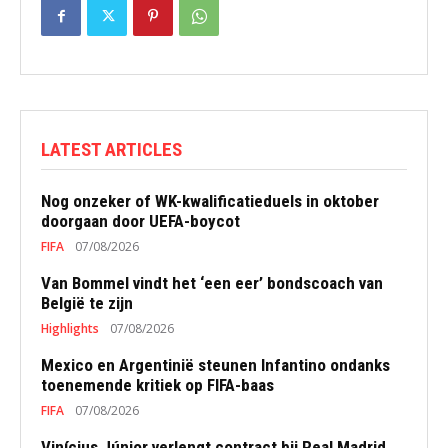
LATEST ARTICLES
Nog onzeker of WK-kwalificatieduels in oktober
doorgaan door UEFA-boycot
FIFA
07/08/2026
Van Bommel vindt het ‘een eer’ bondscoach van
België te zijn
Highlights
07/08/2026
Mexico en Argentinië steunen Infantino ondanks
toenemende kritiek op FIFA-baas
FIFA
07/08/2026
Vinícius Júnior verlengt contract bij Real Madrid