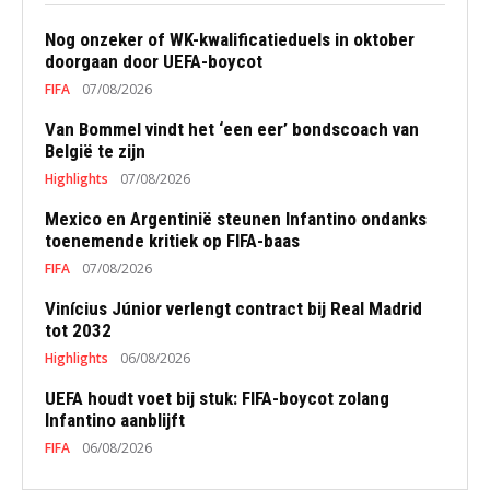
Nog onzeker of WK-kwalificatieduels in oktober
doorgaan door UEFA-boycot
FIFA
07/08/2026
Van Bommel vindt het ‘een eer’ bondscoach van
België te zijn
Highlights
07/08/2026
Mexico en Argentinië steunen Infantino ondanks
toenemende kritiek op FIFA-baas
FIFA
07/08/2026
Vinícius Júnior verlengt contract bij Real Madrid
tot 2032
Highlights
06/08/2026
UEFA houdt voet bij stuk: FIFA-boycot zolang
Infantino aanblijft
FIFA
06/08/2026