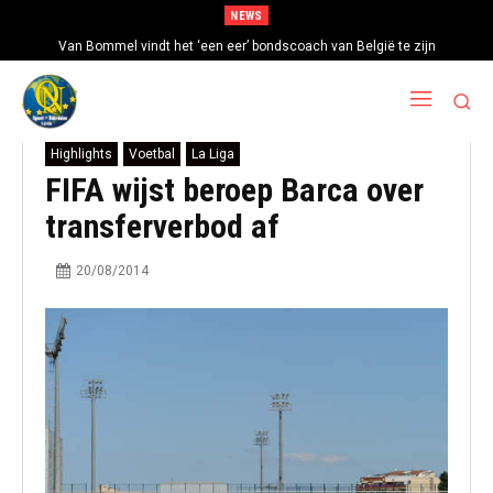
NEWS
Van Bommel vindt het ‘een eer’ bondscoach van België te zijn
Highlights
Voetbal
La Liga
FIFA wijst beroep Barca over
transferverbod af
20/08/2014