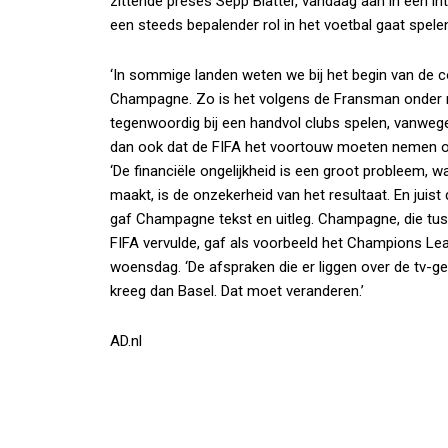
zittende preses Sepp Blatter, vandaag aan in een i
een steeds bepalender rol in het voetbal gaat spele
‘In sommige landen weten we bij het begin van de c
Champagne. Zo is het volgens de Fransman onder m
tegenwoordig bij een handvol clubs spelen, vanwege 
dan ook dat de FIFA het voortouw moeten nemen o
‘De financiële ongelijkheid is een groot probleem, 
maakt, is de onzekerheid van het resultaat. En juist
gaf Champagne tekst en uitleg. Champagne, die tus
FIFA vervulde, gaf als voorbeeld het Champions Le
woensdag. ‘De afspraken die er liggen over de tv-g
kreeg dan Basel. Dat moet veranderen.’
AD.nl