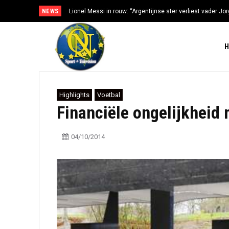
NEWS
Lionel Messi in rouw: “Argentijnse ster verliest vader Jorg
gezondheidsproblemen”
Highlights
Voetbal
Financiële ongelijkheid
04/10/2014