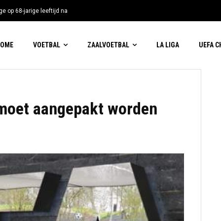
e op 68-jarige leeftijd na
HOME
VOETBAL
ZAALVOETBAL
LA LIGA
UEFA 
 moet aangepakt worden