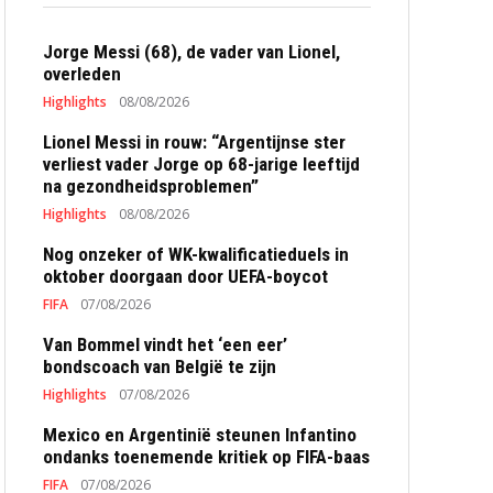
Jorge Messi (68), de vader van Lionel,
overleden
Highlights
08/08/2026
Lionel Messi in rouw: “Argentijnse ster
verliest vader Jorge op 68-jarige leeftijd
na gezondheidsproblemen”
Highlights
08/08/2026
Nog onzeker of WK-kwalificatieduels in
oktober doorgaan door UEFA-boycot
FIFA
07/08/2026
Van Bommel vindt het ‘een eer’
bondscoach van België te zijn
Highlights
07/08/2026
Mexico en Argentinië steunen Infantino
ondanks toenemende kritiek op FIFA-baas
FIFA
07/08/2026