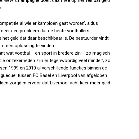
nterview. Champagne doelt daarmee op het feit dat geld
n.
ompetitie al wie er kampioen gaat worden’, aldus
eer een probleem dat de beste voetballers
het geld dat daar beschikbaar is. De bestuurder vindt
m een oplossing te vinden.
want wat voetbal – en sport in bredere zin – zo magisch
 die onzekerheden zijn er tegenwoordig veel minder’, zo
sen 1999 en 2010 al verschillende functies binnen de
agueduel tussen FC Basel en Liverpool van afgelopen
elden zorgden ervoor dat Liverpool acht keer meer geld