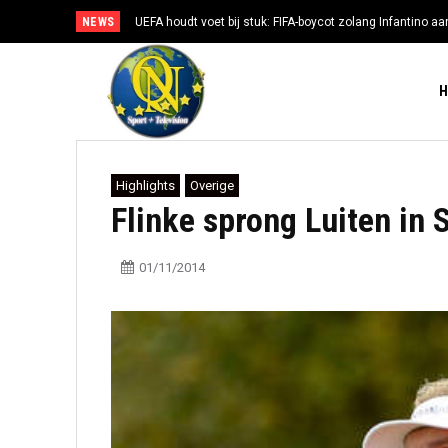
NEWS
UEFA houdt voet bij stuk: FIFA-boycot zolang Infantino aan
Highlights
Overige
Flinke sprong Luiten in 
01/11/2014