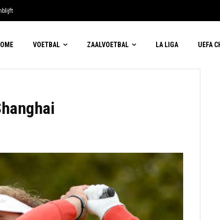
blijft
HOME
VOETBAL
ZAALVOETBAL
LA LIGA
UEFA 
Shanghai