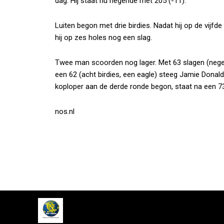
dag. Hij staat nu negende met 205 (-11).
Luiten begon met drie birdies. Nadat hij op de vijfde
hij op zes holes nog een slag.
Twee man scoorden nog lager. Met 63 slagen (nege
een 62 (acht birdies, een eagle) steeg Jamie Donald
koploper aan de derde ronde begon, staat na een 73 
nos.nl