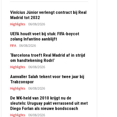
Vinícius Júnior verlengt contract bij Real
Madrid tot 2032
Highlights
06/08/2026
UEFA houdt voet bij stuk: FIFA-boycot
zolang Infantino aanblijft
FIFA
06/08/2026
‘Barcelona troeft Real Madrid af in strijd
om handtekening Rodri’
Highlights
06/08/2026
Aanvaller Salah tekent voor twee jaar bij
Trabzonspor
Highlights
06/08/2026
De WK-held van 2010 krijgt nu de
sleutels: Uruguay pakt verrassend uit met
Diego Forlan als nieuwe bondscoach
Highlights
06/08/2026