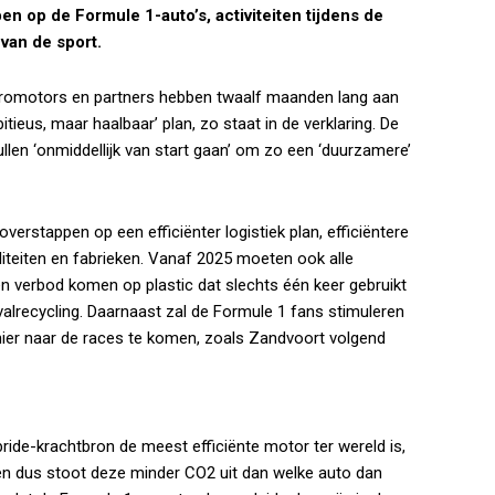
bben op de Formule 1-auto’s, activiteiten tijdens de
van de sport.
promotors en partners hebben twaalf maanden lang aan
tieus, maar haalbaar’ plan, zo staat in de verklaring. De
llen ‘onmiddellijk van start gaan’ om zo een ‘duurzamere’
erstappen op een efficiënter logistiek plan, efficiëntere
iteiten en fabrieken. Vanaf 2025 moeten ook alle
n verbod komen op plastic dat slechts één keer gebruikt
lrecycling. Daarnaast zal de Formule 1 fans stimuleren
ier naar de races te komen, zoals Zandvoort volgend
ide-krachtbron de meest efficiënte motor ter wereld is,
n dus stoot deze minder CO2 uit dan welke auto dan