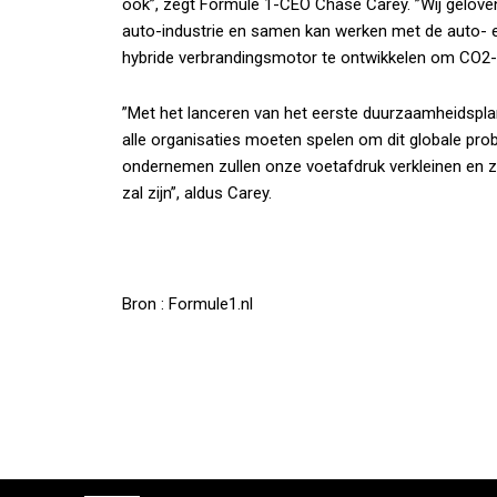
ook”, zegt Formule 1-CEO Chase Carey. ”Wij geloven
auto-industrie en samen kan werken met de auto- e
hybride verbrandingsmotor te ontwikkelen om CO2-u
”Met het lanceren van het eerste duurzaamheidsplan 
alle organisaties moeten spelen om dit globale pro
ondernemen zullen onze voetafdruk verkleinen en zu
zal zijn”, aldus Carey.
Bron : Formule1.nl