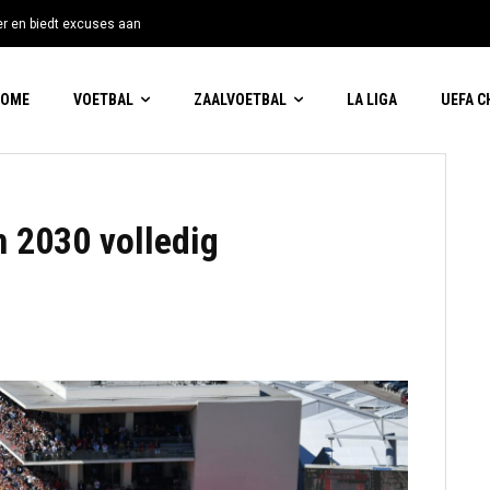
tter en biedt excuses aan
HOME
VOETBAL
ZAALVOETBAL
LA LIGA
UEFA 
n 2030 volledig