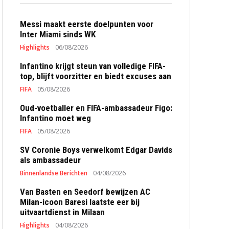
Messi maakt eerste doelpunten voor
Inter Miami sinds WK
Highlights
06/08/2026
Infantino krijgt steun van volledige FIFA-
top, blijft voorzitter en biedt excuses aan
FIFA
05/08/2026
Oud-voetballer en FIFA-ambassadeur Figo:
Infantino moet weg
FIFA
05/08/2026
SV Coronie Boys verwelkomt Edgar Davids
als ambassadeur
Binnenlandse Berichten
04/08/2026
Van Basten en Seedorf bewijzen AC
Milan-icoon Baresi laatste eer bij
uitvaartdienst in Milaan
Highlights
04/08/2026