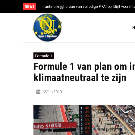
NEWS
Infantino krijgt steun van volledige FIFA-top, blijft voorzi
Formule-1
Formule 1 van plan om i
klimaatneutraal te zijn
12/11/2019