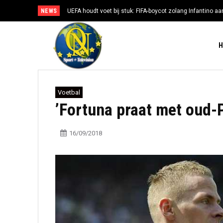
NEWS
UEFA houdt voet bij stuk: FIFA-boycot zolang Infantino aan
Voetbal
’Fortuna praat met oud-
16/09/2018