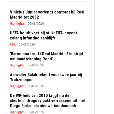
Vinícius Júnior verlengt contract bij Real
Madrid tot 2032
Highlights
06/08/2026
UEFA houdt voet bij stuk: FIFA-boycot
zolang Infantino aanblijft
FIFA
06/08/2026
‘Barcelona troeft Real Madrid af in strijd
om handtekening Rodri’
Highlights
06/08/2026
Aanvaller Salah tekent voor twee jaar bij
Trabzonspor
Highlights
06/08/2026
De WK-held van 2010 krijgt nu de
sleutels: Uruguay pakt verrassend uit met
Diego Forlan als nieuwe bondscoach
Highlights
06/08/2026