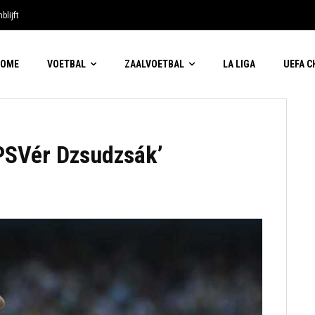
blijft
HOME
VOETBAL
ZAALVOETBAL
LA LIGA
UEFA 
PSVér Dzsudzsák’