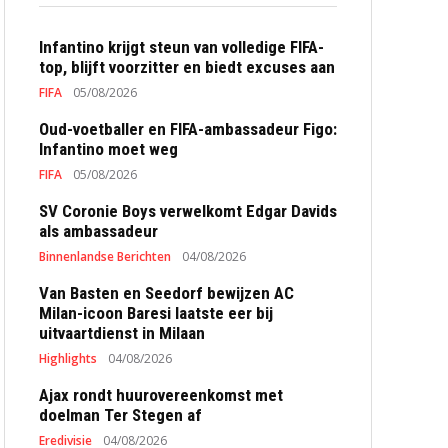
Infantino krijgt steun van volledige FIFA-
top, blijft voorzitter en biedt excuses aan
FIFA
05/08/2026
Oud-voetballer en FIFA-ambassadeur Figo:
Infantino moet weg
FIFA
05/08/2026
SV Coronie Boys verwelkomt Edgar Davids
als ambassadeur
Binnenlandse Berichten
04/08/2026
Van Basten en Seedorf bewijzen AC
Milan-icoon Baresi laatste eer bij
uitvaartdienst in Milaan
Highlights
04/08/2026
Ajax rondt huurovereenkomst met
doelman Ter Stegen af
Eredivisie
04/08/2026