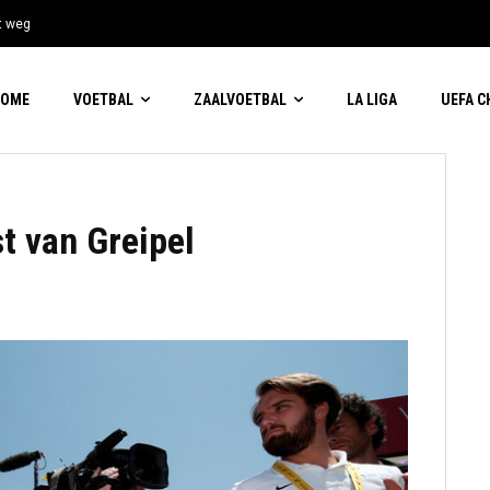
t weg
HOME
VOETBAL
ZAALVOETBAL
LA LIGA
UEFA 
t van Greipel