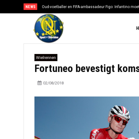
NEWS
Oud-voetballer en FIFA-ambassadeur Figo: Infantino moe
Wielrennen
Fortuneo bevestigt koms
02/08/2018