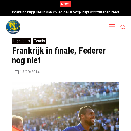
NEWS
Infantino krijgt steun van volledige FIFA-top, blijft voorzitter en biedt
excuses aan
Highlights
Tennis
Frankrijk in finale, Federer
nog niet
13/09/2014