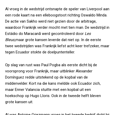
Al vroeg in de wedstrijd ontsnapte de speler van Liverpool aan
een rode kaart na een elleboogstoot richting Oswaldo Minda.
De actie van Sakho werd niet gezien door de arbitrage,
waardoor Frankrijk verder mocht met tien man. De wedstrijd in
Estádio do Maracanã werd gecontroleerd door
Les
Bleus,
maar grote kansen leverde dat niet op. In de eerste
twee wedstrijden was Frankrijk liefst acht keer trefzeker, maar
tegen Ecuador stokte de doelpuntenteller.
Op slag van rust was Paul Pogba als eerste dicht bij de
voorsprong voor Frankrijk, maar uitblinker Alexander
Domínguez redde uitstekend op de kopbal van de
middenvelder. Kort na die kans meldde ook Ecuador zich,
maar Enner Valancia stuitte met een kopbal uit een
hoekschop op Hugo Lloris. Ook in de tweede helft bleven
grote kansen uit.
Al was Antoine Griezmann vroeg in het tweede bedrijf dicht bij