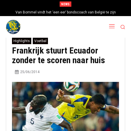
NEWS
Van Bommel vindt het ‘een eer’ bondscoach van België te zijn
Highlights
Voetbal
Frankrijk stuurt Ecuador
zonder te scoren naar huis
25/06/2014