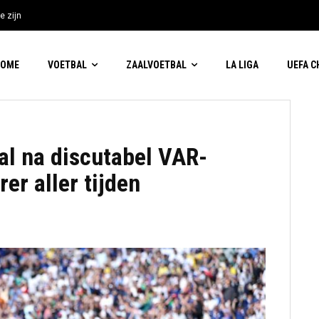
e zijn
HOME
VOETBAL
ZAALVOETBAL
LA LIGA
UEFA 
al na discutabel VAR-
r aller tijden