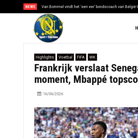
NEWS
Van Bommel vindt het ‘een eer’ bondscoach van België t
Highlights
Voetbal
FIFA
WK
Frankrijk verslaat Seneg
moment, Mbappé topscore
16/06/2026