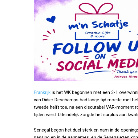
Frankrijk
is het WK begonnen met een 3-1 overwinn
van Didier Deschamps had lange tijd moeite met het
tweede helft toe, na een discutabel VAR-moment ro
tijden werd. Uiteindelijk zorgde het surplus aan kwal
Senegal begon het duel sterk en nam in de openingsf
passing en in de aannames, en de Senegalezen kond