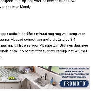
 steekpass één-op-één voor de keeper en de PSG-
 over doelman Mendy.
nappe actie in de 95ste minuut nog nog wat terug voor
daarna. Mbappé schoot van grote afstand de 3-1
maal vrijuit. Het was voor Mbappé zijn 58ste en daarmee
onale elftal. Zo begint titelfavoriet Frankrijk het WK met
t.