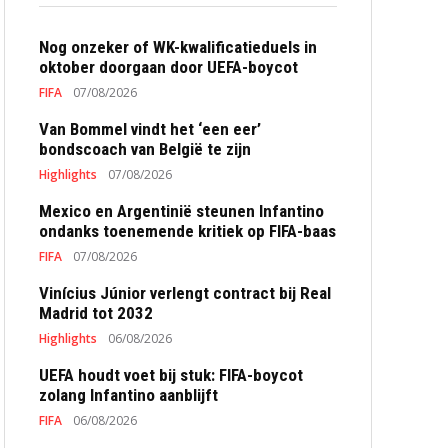
Nog onzeker of WK-kwalificatieduels in
oktober doorgaan door UEFA-boycot
FIFA
07/08/2026
Van Bommel vindt het ‘een eer’
bondscoach van België te zijn
Highlights
07/08/2026
Mexico en Argentinië steunen Infantino
ondanks toenemende kritiek op FIFA-baas
FIFA
07/08/2026
Vinícius Júnior verlengt contract bij Real
Madrid tot 2032
Highlights
06/08/2026
UEFA houdt voet bij stuk: FIFA-boycot
zolang Infantino aanblijft
FIFA
06/08/2026